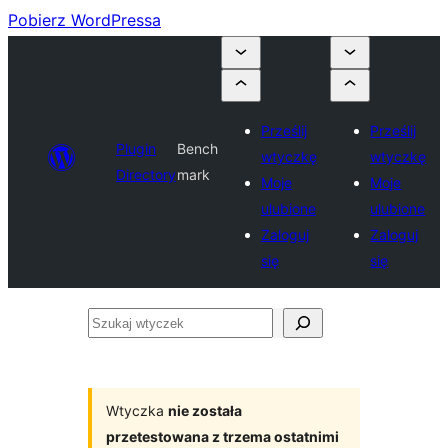
Pobierz WordPressa
Prześlij
Prześlij
Plugin
Bench
wtyczkę
wtyczkę
Directory
mark
Moje
Moje
ulubione
ulubione
Zaloguj
Zaloguj
się
się
Szukaj
wtyczek
Wtyczka
nie została
przetestowana z trzema ostatnimi