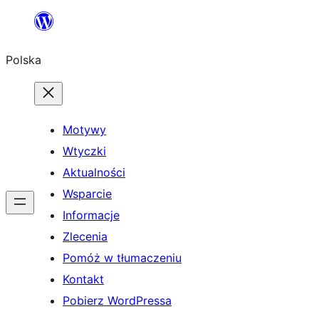
Przejdź
do
Polska
treści
Motywy
Wtyczki
Aktualności
Wsparcie
Informacje
Zlecenia
Pomóż w tłumaczeniu
Kontakt
Pobierz WordPressa