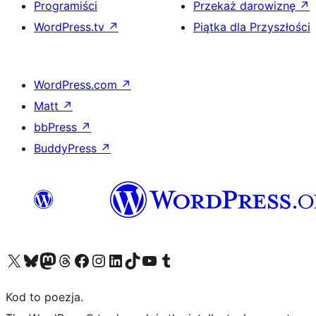
Programiści
Przekaż darowiznę
↗
WordPress.tv
↗
Piątka dla Przyszłości
WordPress.com
↗
Matt
↗
bbPress
↗
BuddyPress
↗
Odwiedź nasze konto X (dawniej Twitter)
Odwiedź nasze konto Bluesky
Odwiedź nasze konto na Mastodoncie
Odwiedź naszego Threadsa
Odwiedź naszego Facebooka
Odwiedź nasze konto na Instagramie
Odwiedź nasze konto na LinkedIn
Odwiedź naszego TikToka
Odwiedź nasz kanał YouTube
Odwiedź naszego Tumblra
Kod to poezja.