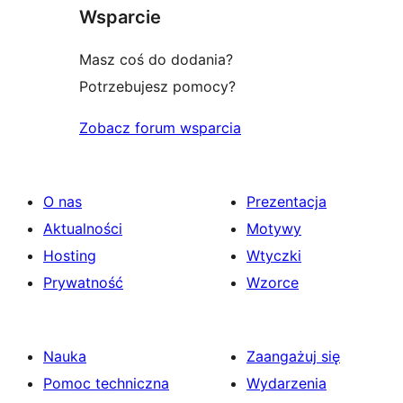
gwiazdkowa
Wsparcie
Masz coś do dodania?
Potrzebujesz pomocy?
Zobacz forum wsparcia
O nas
Prezentacja
Aktualności
Motywy
Hosting
Wtyczki
Prywatność
Wzorce
Nauka
Zaangażuj się
Pomoc techniczna
Wydarzenia