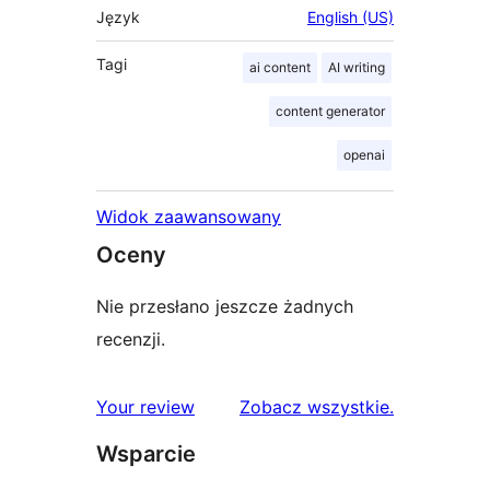
Język
English (US)
Tagi
ai content
AI writing
content generator
openai
Widok zaawansowany
Oceny
Nie przesłano jeszcze żadnych
recenzji.
recenzje
Your review
Zobacz wszystkie
.
Wsparcie