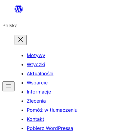
Przejdź
do
Polska
treści
Motywy
Wtyczki
Aktualności
Wsparcie
Informacje
Zlecenia
Pomóż w tłumaczeniu
Kontakt
Pobierz WordPressa