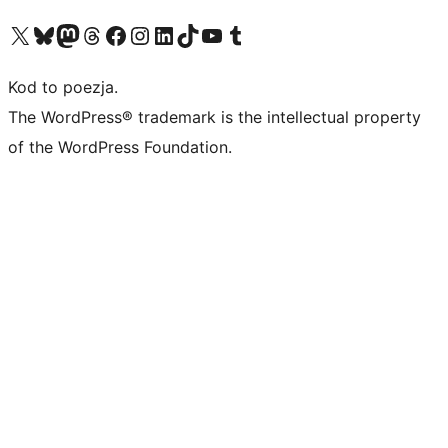
Odwiedź nasze konto X (dawniej Twitter)
Odwiedź nasze konto Bluesky
Odwiedź nasze konto na Mastodoncie
Odwiedź naszego Threadsa
Odwiedź naszego Facebooka
Odwiedź nasze konto na Instagramie
Odwiedź nasze konto na LinkedIn
Odwiedź naszego TikToka
Odwiedź nasz kanał YouTube
Odwiedź naszego Tumblra
Kod to poezja.
The WordPress® trademark is the intellectual property
of the WordPress Foundation.