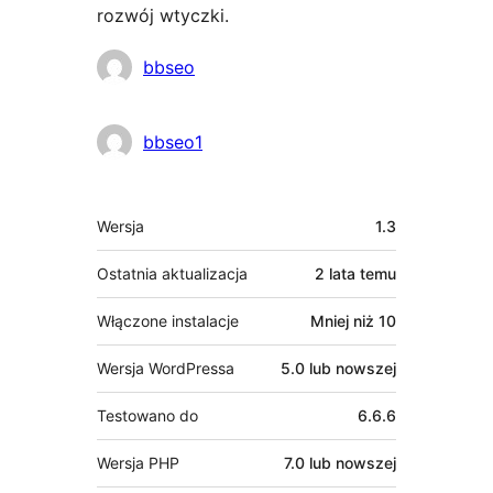
rozwój wtyczki.
Zaangażowani
bbseo
bbseo1
Meta
Wersja
1.3
Ostatnia aktualizacja
2 lata
temu
Włączone instalacje
Mniej niż 10
Wersja WordPressa
5.0 lub nowszej
Testowano do
6.6.6
Wersja PHP
7.0 lub nowszej