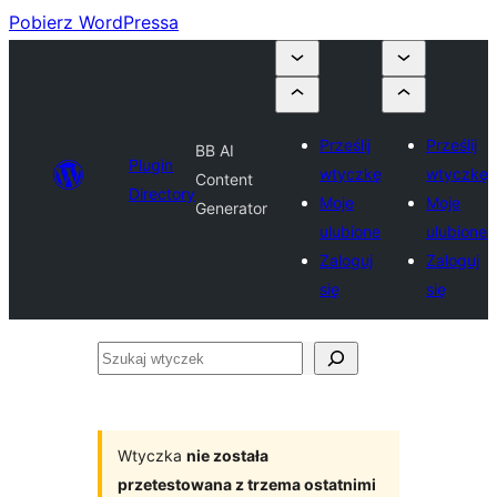
Pobierz WordPressa
Prześlij
Prześlij
BB AI
Plugin
wtyczkę
wtyczkę
Content
Directory
Moje
Moje
Generator
ulubione
ulubione
Zaloguj
Zaloguj
się
się
Szukaj
wtyczek
Wtyczka
nie została
przetestowana z trzema ostatnimi