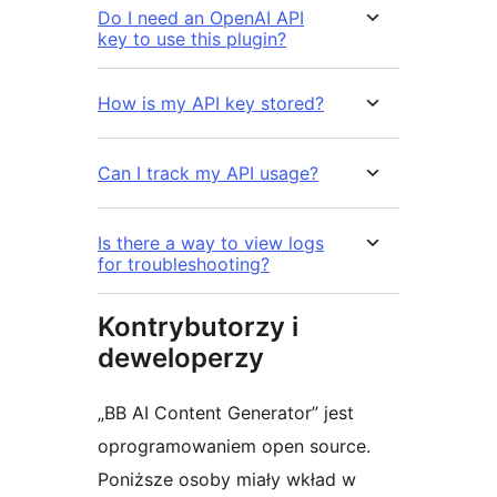
Do I need an OpenAI API
key to use this plugin?
How is my API key stored?
Can I track my API usage?
Is there a way to view logs
for troubleshooting?
Kontrybutorzy i
deweloperzy
„BB AI Content Generator” jest
oprogramowaniem open source.
Poniższe osoby miały wkład w