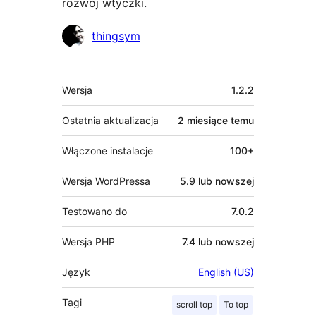
rozwój wtyczki.
Zaangażowani
thingsym
Meta
Wersja
1.2.2
Ostatnia aktualizacja
2 miesiące
temu
Włączone instalacje
100+
Wersja WordPressa
5.9 lub nowszej
Testowano do
7.0.2
Wersja PHP
7.4 lub nowszej
Język
English (US)
Tagi
scroll top
To top