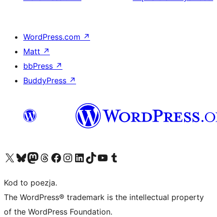
WordPress.com
↗
Matt
↗
bbPress
↗
BuddyPress
↗
Odwiedź nasze konto X (dawniej Twitter)
Odwiedź nasze konto Bluesky
Odwiedź nasze konto na Mastodoncie
Odwiedź naszego Threadsa
Odwiedź naszego Facebooka
Odwiedź nasze konto na Instagramie
Odwiedź nasze konto na LinkedIn
Odwiedź naszego TikToka
Odwiedź nasz kanał YouTube
Odwiedź naszego Tumblra
Kod to poezja.
The WordPress® trademark is the intellectual property
of the WordPress Foundation.