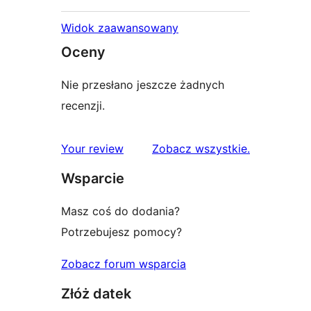
Widok zaawansowany
Oceny
Nie przesłano jeszcze żadnych
recenzji.
recenzje
Your review
Zobacz wszystkie
.
Wsparcie
Masz coś do dodania?
Potrzebujesz pomocy?
Zobacz forum wsparcia
Złóż datek