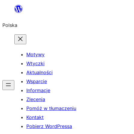
Przejdź
do
Polska
treści
Motywy
Wtyczki
Aktualności
Wsparcie
Informacje
Zlecenia
Pomóż w tłumaczeniu
Kontakt
Pobierz WordPressa