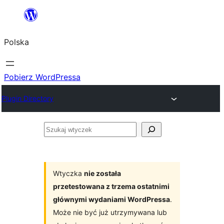
Przejdź
do
Polska
treści
Pobierz WordPressa
Plugin Directory
Szukaj
wtyczek
Wtyczka
nie została
przetestowana z trzema ostatnimi
głównymi wydaniami WordPressa
.
Może nie być już utrzymywana lub