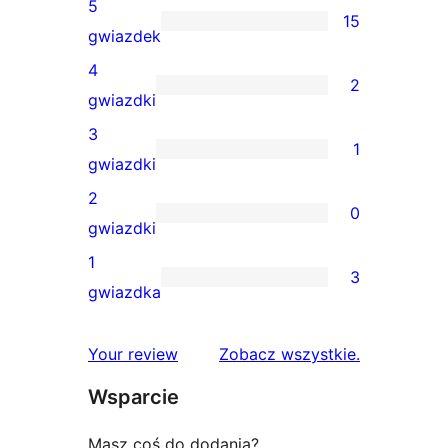
5
15
15
gwiazdek
recenzji
4
2
5-
2
gwiazdki
gwiazdkowych
recenzje
3
1
4-
1
gwiazdki
gwiazdkowe
recenzja
2
0
3-
0
gwiazdki
gwiazdkowa
recenzji
1
3
2-
3
gwiazdka
gwiazdkowych
recenzje
1-
recenzje
Your review
Zobacz wszystkie
.
gwiazdkowe
Wsparcie
Masz coś do dodania?