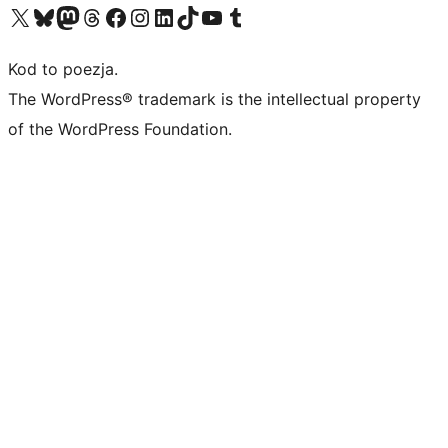
Odwiedź nasze konto X (dawniej Twitter)
Odwiedź nasze konto Bluesky
Odwiedź nasze konto na Mastodoncie
Odwiedź naszego Threadsa
Odwiedź naszego Facebooka
Odwiedź nasze konto na Instagramie
Odwiedź nasze konto na LinkedIn
Odwiedź naszego TikToka
Odwiedź nasz kanał YouTube
Odwiedź naszego Tumblra
Kod to poezja.
The WordPress® trademark is the intellectual property
of the WordPress Foundation.