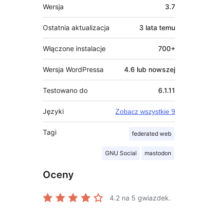
Meta
Wersja
3.7
Ostatnia aktualizacja
3 lata
temu
Włączone instalacje
700+
Wersja WordPressa
4.6 lub nowszej
Testowano do
6.1.11
Języki
Zobacz wszystkie 9
Tagi
federated web
GNU Social
mastodon
Oceny
4.2
na 5 gwiazdek.