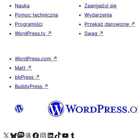
Nauka
Zaangażuj się
Pomoc techniczna
Wydarzenia
Programiści
Przekaż darowiznę
↗
WordPress.tv
↗
Swag
↗
WordPress.com
↗
Matt
↗
bbPress
↗
BuddyPress
↗
Odwiedź nasze konto X (dawniej Twitter)
Odwiedź nasze konto Bluesky
Odwiedź nasze konto na Mastodoncie
Odwiedź naszego Threadsa
Odwiedź naszego Facebooka
Odwiedź nasze konto na Instagramie
Odwiedź nasze konto na LinkedIn
Odwiedź naszego TikToka
Odwiedź nasz kanał YouTube
Odwiedź naszego Tumblra