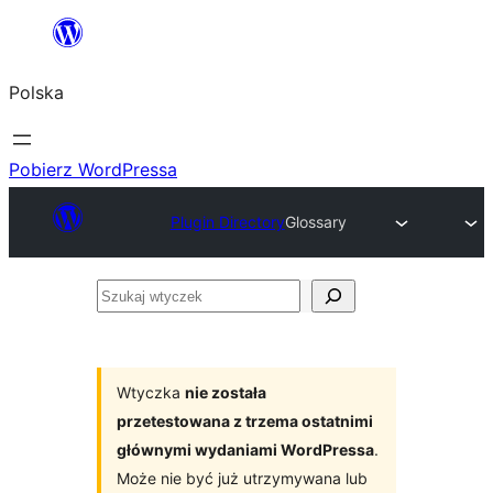
Przejdź
do
Polska
treści
Pobierz WordPressa
Plugin Directory
Glossary
Szukaj
wtyczek
Wtyczka
nie została
przetestowana z trzema ostatnimi
głównymi wydaniami WordPressa
.
Może nie być już utrzymywana lub