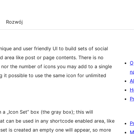
Rozwój
ique and user friendly UI to build sets of social
d area like post or page contents. There is no
O
, nor the number of icons you may add to a single
n
g it possible to use the same icon for unlimited
A
H
P
in a „Icon Set” box (the gray box); this will
hat can be used in any shortcode enabled area, like
P
set is created an empty one will appear, so more
M