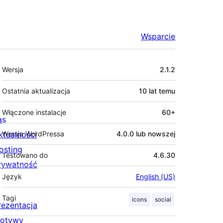
Wsparcie
Meta
Wersja
2.1.2
Ostatnia aktualizacja
10 lat
temu
Włączone instalacje
60+
as
ktualności
Wersja WordPressa
4.0.0 lub nowszej
osting
Testowano do
4.6.30
rywatność
Język
English (US)
Tagi
icons
social
rezentacja
otywy