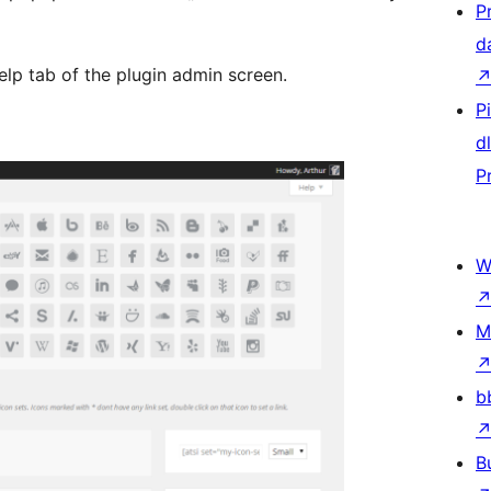
P
d
elp tab of the plugin admin screen.
P
d
P
W
M
b
B