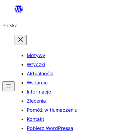
Przejdź
do
Polska
treści
Motywy
Wtyczki
Aktualności
Wsparcie
Informacje
Zlecenia
Pomóż w tłumaczeniu
Kontakt
Pobierz WordPressa