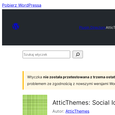
Pobierz WordPressa
Plugin Directory
Attic
Szukaj
wtyczek
Wtyczka
nie została przetestowana z trzema os
problemem ze zgodnością z nowszymi wersjami Wo
AtticThemes: Social I
Autor:
AtticThemes