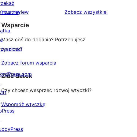
gwiazdkowych
recenzji
rzekaż
1-
recenzje
Your review
Zobacz wszystkie
.
arowiznę
gwiazdkowych
↗
Wsparcie
iątka
Masz coś do dodania? Potrzebujesz
la
pomocy?
rzyszłości
Zobacz forum wsparcia
ordPress.com
Złóż datek
↗
Czy chcesz wesprzeć rozwój wtyczki?
att
↗
Wspomóż wtyczkę
bPress
↗
uddyPress