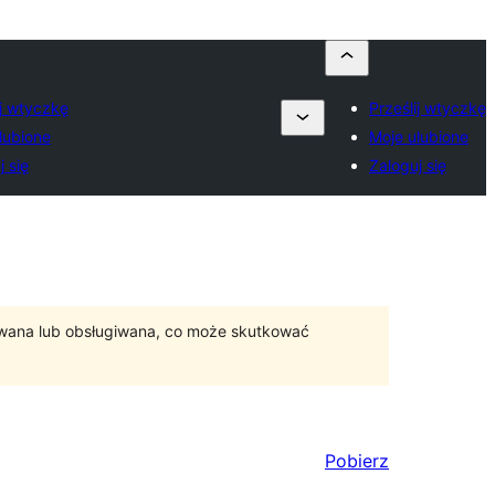
ij wtyczkę
Prześlij wtyczkę
lubione
Moje ulubione
j się
Zaloguj się
ywana lub obsługiwana, co może skutkować
Pobierz