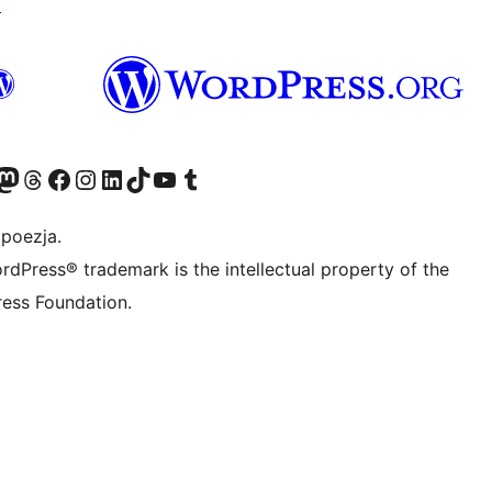
↗
dawniej Twitter)
asze konto Bluesky
dwiedź nasze konto na Mastodoncie
Odwiedź naszego Threadsa
Odwiedź naszego Facebooka
Odwiedź nasze konto na Instagramie
Odwiedź nasze konto na LinkedIn
Odwiedź naszego TikToka
Odwiedź nasz kanał YouTube
Odwiedź naszego Tumblra
 poezja.
rdPress® trademark is the intellectual property of the
ess Foundation.