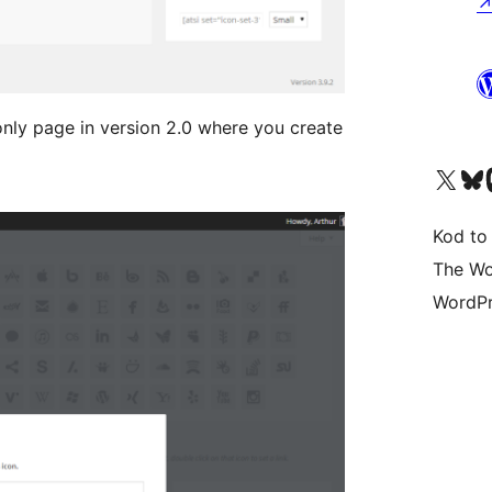
only page in version 2.0 where you create
Odwiedź nasze konto X (
Odwiedź n
O
Kod to
The Wo
WordPr