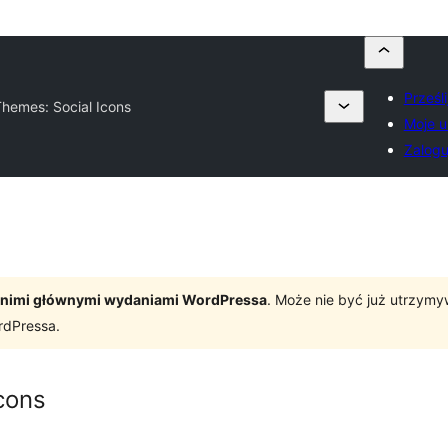
Prześl
Themes: Social Icons
Moje u
Zalogu
tatnimi głównymi wydaniami WordPressa
. Może nie być już utrzym
rdPressa.
cons