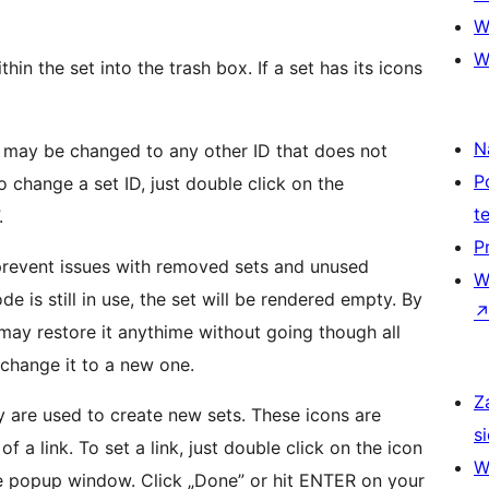
W
W
in the set into the trash box. If a set has its icons
N
it may be changed to any other ID that does not
P
o change a set ID, just double click on the
t
.
P
 prevent issues with removed sets and unused
W
e is still in use, the set will be rendered empty. By
may restore it anythime without going though all
 change it to a new one.
Z
y are used to create new sets. These icons are
si
f a link. To set a link, just double click on the icon
W
the popup window. Click „Done” or hit ENTER on your