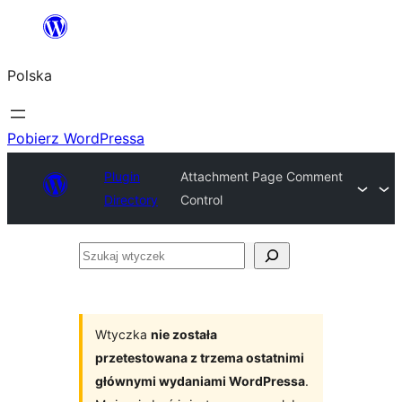
Przejdź
do
Polska
treści
Pobierz WordPressa
Plugin
Attachment Page Comment
Directory
Control
Szukaj
wtyczek
Wtyczka
nie została
przetestowana z trzema ostatnimi
głównymi wydaniami WordPressa
.