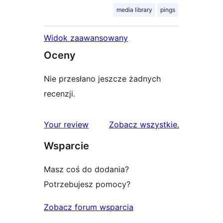
media library
pings
Widok zaawansowany
Oceny
Nie przesłano jeszcze żadnych
recenzji.
recenzje
Your review
Zobacz wszystkie
.
Wsparcie
Masz coś do dodania?
Potrzebujesz pomocy?
Zobacz forum wsparcia