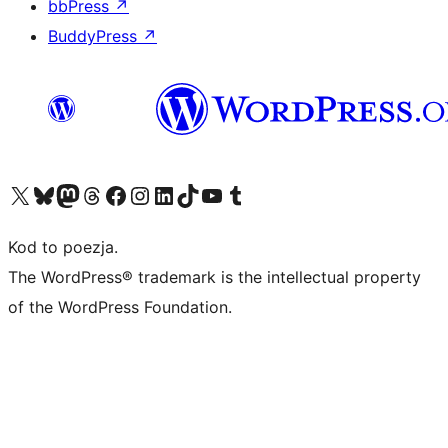
bbPress
↗
BuddyPress
↗
Odwiedź nasze konto X (dawniej Twitter)
Odwiedź nasze konto Bluesky
Odwiedź nasze konto na Mastodoncie
Odwiedź naszego Threadsa
Odwiedź naszego Facebooka
Odwiedź nasze konto na Instagramie
Odwiedź nasze konto na LinkedIn
Odwiedź naszego TikToka
Odwiedź nasz kanał YouTube
Odwiedź naszego Tumblra
Kod to poezja.
The WordPress® trademark is the intellectual property
of the WordPress Foundation.