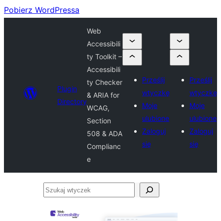
Pobierz WordPressa
Web
Accessibili
ty Toolkit –
Accessibili
Prześlij
Prześlij
ty Checker
Plugin
wtyczkę
wtyczkę
& ARIA for
Directory
Moje
Moje
WCAG,
ulubione
ulubione
Section
Zaloguj
Zaloguj
508 & ADA
się
się
Complianc
e
Szukaj
wtyczek