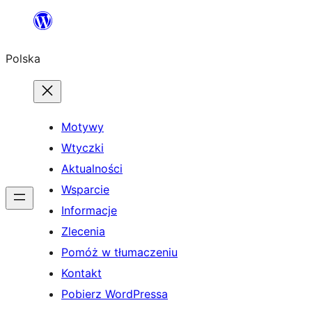
Przejdź
do
Polska
treści
Motywy
Wtyczki
Aktualności
Wsparcie
Informacje
Zlecenia
Pomóż w tłumaczeniu
Kontakt
Pobierz WordPressa