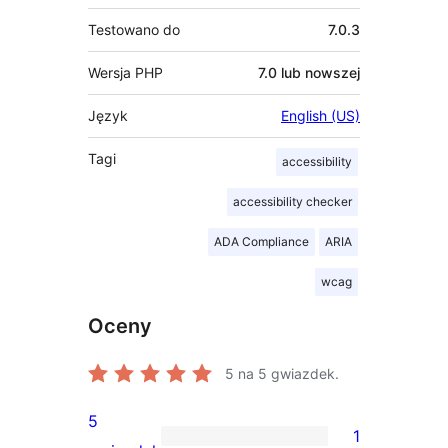
Testowano do
7.0.3
Wersja PHP
7.0 lub nowszej
Język
English (US)
Tagi
accessibility
accessibility checker
ADA Compliance
ARIA
wcag
Oceny
5
na 5 gwiazdek.
5
1