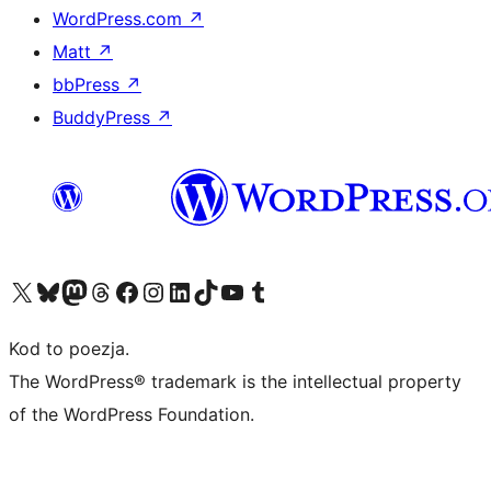
WordPress.com
↗
Matt
↗
bbPress
↗
BuddyPress
↗
Odwiedź nasze konto X (dawniej Twitter)
Odwiedź nasze konto Bluesky
Odwiedź nasze konto na Mastodoncie
Odwiedź naszego Threadsa
Odwiedź naszego Facebooka
Odwiedź nasze konto na Instagramie
Odwiedź nasze konto na LinkedIn
Odwiedź naszego TikToka
Odwiedź nasz kanał YouTube
Odwiedź naszego Tumblra
Kod to poezja.
The WordPress® trademark is the intellectual property
of the WordPress Foundation.