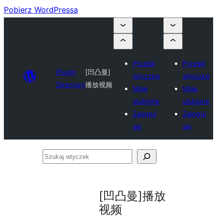
Pobierz WordPressa
Prześlij
Prześlij
Plugin
[凹凸曼]
wtyczkę
wtyczkę
Directory
播放视频
Moje
Moje
ulubione
ulubione
Zaloguj
Zaloguj
się
się
Szukaj
wtyczek
[凹凸曼]播放
视频