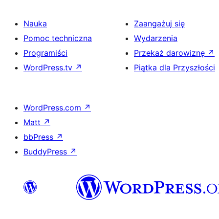
Nauka
Zaangażuj się
Pomoc techniczna
Wydarzenia
Programiści
Przekaż darowiznę
↗
WordPress.tv
↗
Piątka dla Przyszłości
WordPress.com
↗
Matt
↗
bbPress
↗
BuddyPress
↗