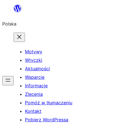
Przejdź
do
Polska
treści
Motywy
Wtyczki
Aktualności
Wsparcie
Informacje
Zlecenia
Pomóż w tłumaczeniu
Kontakt
Pobierz WordPressa