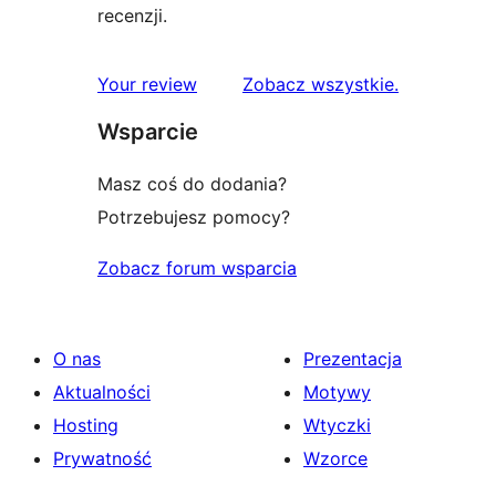
recenzji.
recenzje
Your review
Zobacz wszystkie
.
Wsparcie
Masz coś do dodania?
Potrzebujesz pomocy?
Zobacz forum wsparcia
O nas
Prezentacja
Aktualności
Motywy
Hosting
Wtyczki
Prywatność
Wzorce