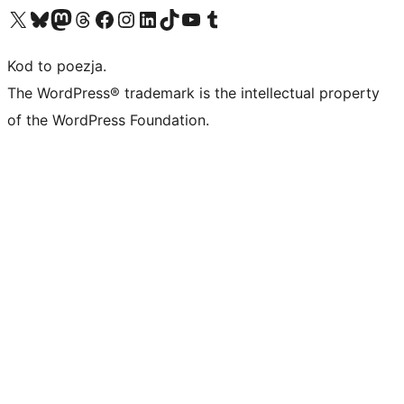
Odwiedź nasze konto X (dawniej Twitter)
Odwiedź nasze konto Bluesky
Odwiedź nasze konto na Mastodoncie
Odwiedź naszego Threadsa
Odwiedź naszego Facebooka
Odwiedź nasze konto na Instagramie
Odwiedź nasze konto na LinkedIn
Odwiedź naszego TikToka
Odwiedź nasz kanał YouTube
Odwiedź naszego Tumblra
Kod to poezja.
The WordPress® trademark is the intellectual property
of the WordPress Foundation.