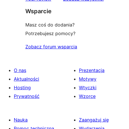
gwiazdkowa
Wsparcie
Masz coś do dodania?
Potrzebujesz pomocy?
Zobacz forum wsparcia
O nas
Prezentacja
Aktualności
Motywy
Hosting
Wtyczki
Prywatność
Wzorce
Nauka
Zaangażuj się
Pomoc techniczna
Wydarzenia