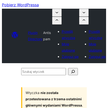
Pobierz WordPressa
Prześlij
Prześlij
Plugin
Antis
wtyczkę
wtyczkę
Directory
pam
Moje
Moje
ulubione
ulubione
Zaloguj się
Zaloguj się
Szukaj
wtyczek
Wtyczka
nie została
przetestowana z trzema ostatnimi
głównymi wydaniami WordPressa
.