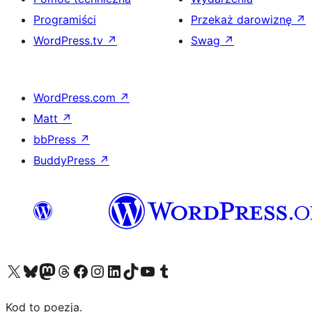
Programiści
Przekaż darowiznę
↗
WordPress.tv
↗
Swag
↗
WordPress.com
↗
Matt
↗
bbPress
↗
BuddyPress
↗
Odwiedź nasze konto X (dawniej Twitter)
Odwiedź nasze konto Bluesky
Odwiedź nasze konto na Mastodoncie
Odwiedź naszego Threadsa
Odwiedź naszego Facebooka
Odwiedź nasze konto na Instagramie
Odwiedź nasze konto na LinkedIn
Odwiedź naszego TikToka
Odwiedź nasz kanał YouTube
Odwiedź naszego Tumblra
Kod to poezja.