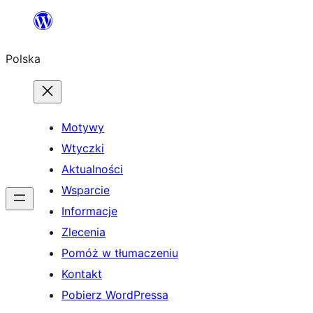
Przejdź
do
Polska
treści
Motywy
Wtyczki
Aktualności
Wsparcie
Informacje
Zlecenia
Pomóż w tłumaczeniu
Kontakt
Pobierz WordPressa