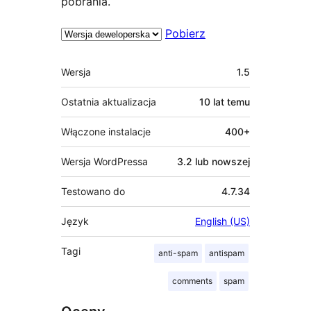
pobrania.
Pobierz
Meta
Wersja
1.5
Ostatnia aktualizacja
10 lat
temu
Włączone instalacje
400+
Wersja WordPressa
3.2 lub nowszej
Testowano do
4.7.34
Język
English (US)
Tagi
anti-spam
antispam
comments
spam