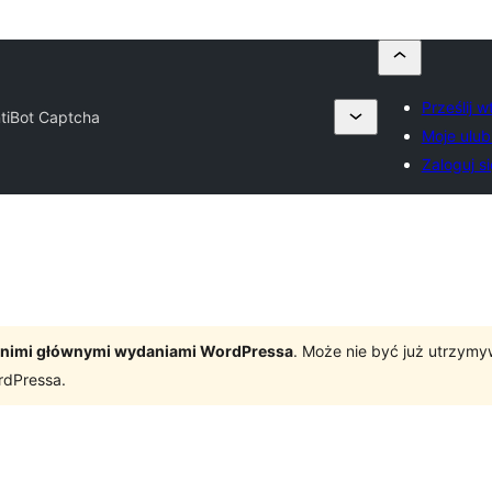
Prześlij 
tiBot Captcha
Moje ulub
Zaloguj si
tatnimi głównymi wydaniami WordPressa
. Może nie być już utrzym
rdPressa.