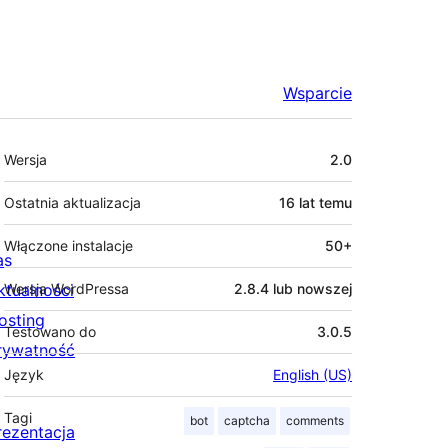
Wsparcie
Meta
Wersja
2.0
Ostatnia aktualizacja
16 lat
temu
Włączone instalacje
50+
as
ktualności
Wersja WordPressa
2.8.4 lub nowszej
osting
Testowano do
3.0.5
rywatność
Język
English (US)
Tagi
bot
captcha
comments
rezentacja