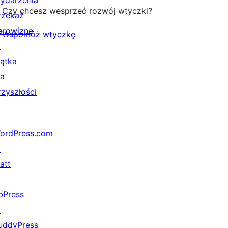
ydarzenia
Czy chcesz wesprzeć rozwój wtyczki?
rzekaż
arowiznę
Wspomóż wtyczkę
↗
iątka
la
rzyszłości
ordPress.com
↗
att
↗
bPress
↗
uddyPress