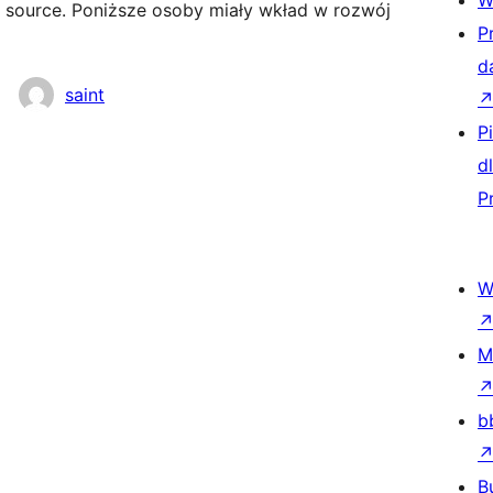
W
 source. Poniższe osoby miały wkład w rozwój
P
d
saint
P
d
P
W
M
b
B