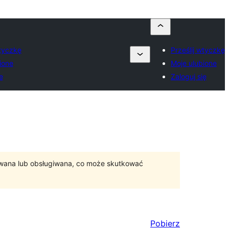
wtyczkę
Prześlij wtyczkę
ione
Moje ulubione
ę
Zaloguj się
ywana lub obsługiwana, co może skutkować
Pobierz