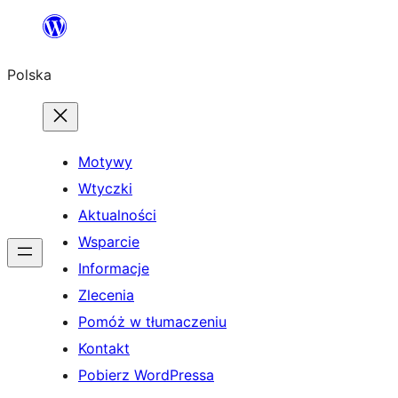
Przejdź
do
Polska
treści
Motywy
Wtyczki
Aktualności
Wsparcie
Informacje
Zlecenia
Pomóż w tłumaczeniu
Kontakt
Pobierz WordPressa