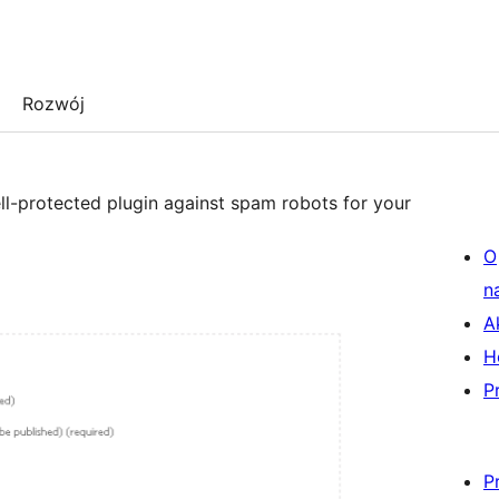
Rozwój
ll-protected plugin against spam robots for your
O
n
A
H
P
P