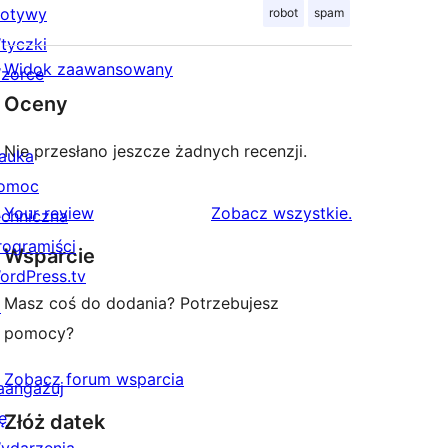
otywy
robot
spam
tyczki
Widok zaawansowany
zorce
Oceny
Nie przesłano jeszcze żadnych recenzji.
auka
omoc
recenzje
Your review
Zobacz wszystkie
.
echniczna
rogramiści
Wsparcie
ordPress.tv
Masz coś do dodania? Potrzebujesz
↗
pomocy?
Zobacz forum wsparcia
aangażuj
ę
Złóż datek