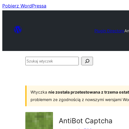
Pobierz WordPressa
Plugin Directory
An
Szukaj
wtyczek
Wtyczka
nie została przetestowana z trzema os
problemem ze zgodnością z nowszymi wersjami Wo
AntiBot Captcha