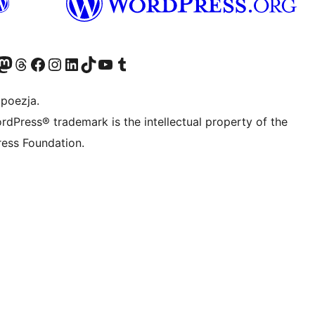
dawniej Twitter)
asze konto Bluesky
dwiedź nasze konto na Mastodoncie
Odwiedź naszego Threadsa
Odwiedź naszego Facebooka
Odwiedź nasze konto na Instagramie
Odwiedź nasze konto na LinkedIn
Odwiedź naszego TikToka
Odwiedź nasz kanał YouTube
Odwiedź naszego Tumblra
 poezja.
rdPress® trademark is the intellectual property of the
ess Foundation.