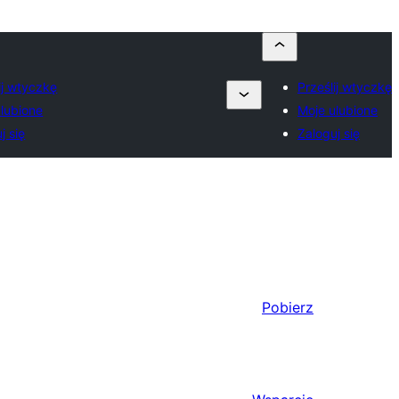
ij wtyczkę
Prześlij wtyczkę
lubione
Moje ulubione
j się
Zaloguj się
Pobierz