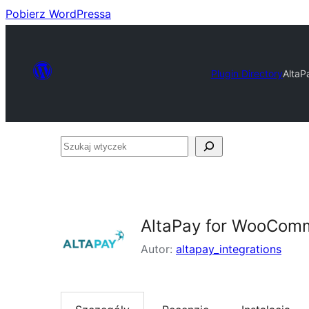
Pobierz WordPressa
Plugin Directory
AltaP
Szukaj
wtyczek
AltaPay for WooCom
Autor:
altapay_integrations