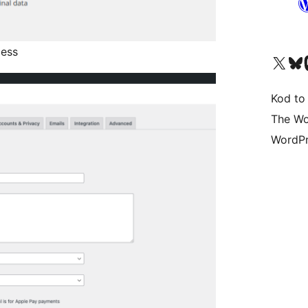
cess
Odwiedź nasze konto X (
Odwiedź n
O
Kod to
The Wo
WordPr