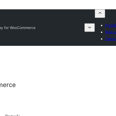
Prześl
ay for WooCommerce
Moje u
Zalogu
merce