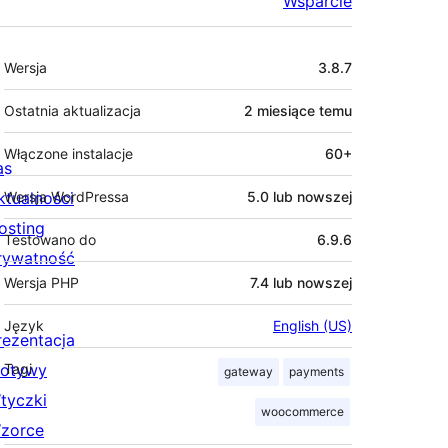
Wsparcie
Meta
Wersja
3.8.7
Ostatnia aktualizacja
2 miesiące
temu
Włączone instalacje
60+
as
ktualności
Wersja WordPressa
5.0 lub nowszej
osting
Testowano do
6.9.6
rywatność
Wersja PHP
7.4 lub nowszej
Język
English (US)
rezentacja
otywy
Tagi
gateway
payments
tyczki
woocommerce
zorce