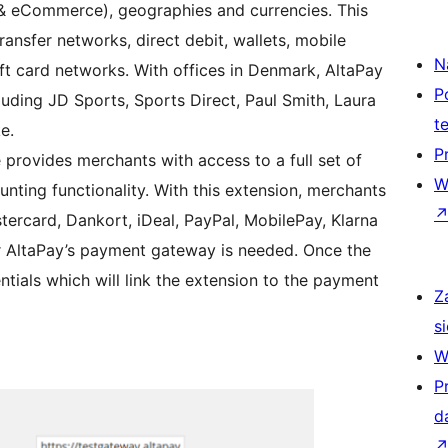
s & eCommerce), geographies and currencies. This
ransfer networks, direct debit, wallets, mobile
N
ift card networks. With offices in Denmark, AltaPay
P
uding JD Sports, Sports Direct, Paul Smith, Laura
t
e.
P
ovides merchants with access to a full set of
W
nting functionality. With this extension, merchants
tercard, Dankort, iDeal, PayPal, MobilePay, Klarna
or AltaPay’s payment gateway is needed. Once the
ntials which will link the extension to the payment
Z
si
W
P
d