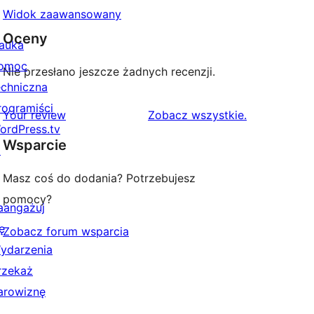
Widok zaawansowany
Oceny
auka
omoc
Nie przesłano jeszcze żadnych recenzji.
echniczna
rogramiści
recenzje
Your review
Zobacz wszystkie
.
ordPress.tv
Wsparcie
↗
Masz coś do dodania? Potrzebujesz
pomocy?
aangażuj
ę
Zobacz forum wsparcia
ydarzenia
rzekaż
arowiznę
↗