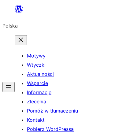
Przejdź
do
Polska
treści
Motywy
Wtyczki
Aktualności
Wsparcie
Informacje
Zlecenia
Pomóż w tłumaczeniu
Kontakt
Pobierz WordPressa