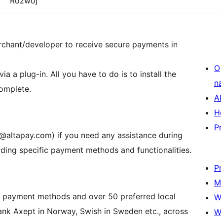
Rozwój
rchant/developer to receive secure payments in
O
 a plug-in. All you have to do is to install the
n
complete.
A
H
P
t@altapay.com) if you need any assistance during
rding specific payment methods and functionalities.
P
M
l payment methods and over 50 preferred local
W
nk Axept in Norway, Swish in Sweden etc., across
W