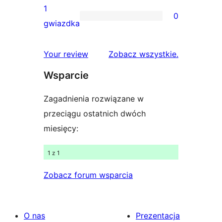
gwiazdkowych
recenzji
1
0
2-
0
gwiazdka
gwiazdkowych
recenzji
1-
recenzje
Your review
Zobacz wszystkie
.
gwiazdkowych
Wsparcie
Zagadnienia rozwiązane w
przeciągu ostatnich dwóch
miesięcy:
1 z 1
Zobacz forum wsparcia
O nas
Prezentacja