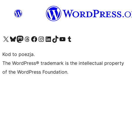
Odwiedź nasze konto X (dawniej Twitter)
Odwiedź nasze konto Bluesky
Odwiedź nasze konto na Mastodoncie
Odwiedź naszego Threadsa
Odwiedź naszego Facebooka
Odwiedź nasze konto na Instagramie
Odwiedź nasze konto na LinkedIn
Odwiedź naszego TikToka
Odwiedź nasz kanał YouTube
Odwiedź naszego Tumblra
Kod to poezja.
The WordPress® trademark is the intellectual property
of the WordPress Foundation.