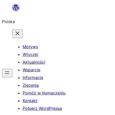
Przejdź
do
Polska
treści
Motywy
Wtyczki
Aktualności
Wsparcie
Informacje
Zlecenia
Pomóż w tłumaczeniu
Kontakt
Pobierz WordPressa