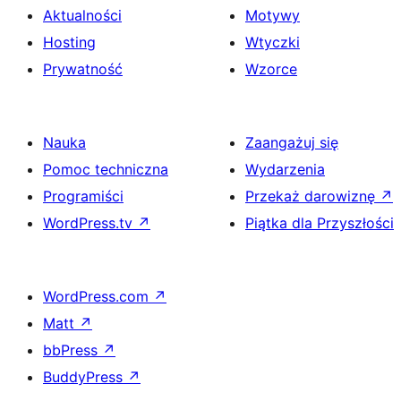
Aktualności
Motywy
Hosting
Wtyczki
Prywatność
Wzorce
Nauka
Zaangażuj się
Pomoc techniczna
Wydarzenia
Programiści
Przekaż darowiznę
↗
WordPress.tv
↗
Piątka dla Przyszłości
WordPress.com
↗
Matt
↗
bbPress
↗
BuddyPress
↗