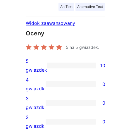
Alt Text
Alternative Text
Widok zaawansowany
Oceny
5
na 5 gwiazdek.
5
10
10
gwiazdek
recenzji
4
0
5-
0
gwiazdki
gwiazdkowych
recenzji
3
0
4-
0
gwiazdki
gwiazdkowych
recenzji
2
0
3-
0
gwiazdki