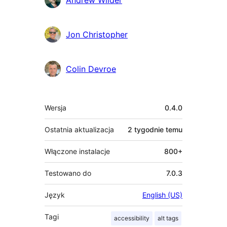
Jon Christopher
Colin Devroe
Meta
Wersja
0.4.0
Ostatnia aktualizacja
2 tygodnie
temu
Włączone instalacje
800+
Testowano do
7.0.3
Język
English (US)
Tagi
accessibility
alt tags