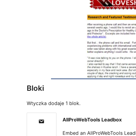
Bloki
Wtyczka dodaje 1 blok.
AllProWebTools Leadbox
Embed an AllProWebTools Lea