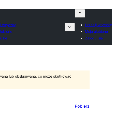
ij wtyczkę
Prześlij wtyczkę
lubione
Moje ulubione
j się
Zaloguj się
ywana lub obsługiwana, co może skutkować
Pobierz