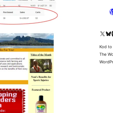
Odwiedź nasze konto X (
Odwiedź n
O
Kod to
The Wo
WordPr