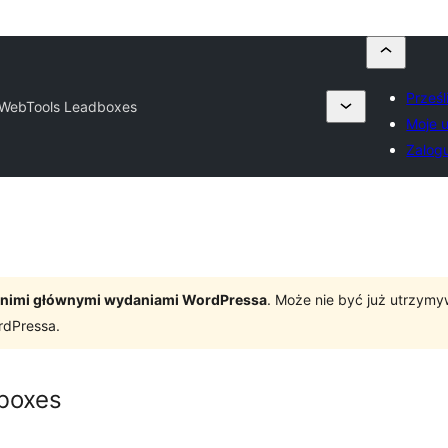
Prześl
oWebTools Leadboxes
Moje u
Zalogu
tatnimi głównymi wydaniami WordPressa
. Może nie być już utrzym
rdPressa.
boxes