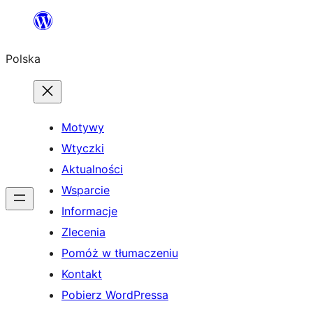
Przejdź
do
Polska
treści
Motywy
Wtyczki
Aktualności
Wsparcie
Informacje
Zlecenia
Pomóż w tłumaczeniu
Kontakt
Pobierz WordPressa