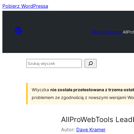
Pobierz WordPressa
Plugin Directory
AllPr
Szukaj
wtyczek
Wtyczka
nie została przetestowana z trzema os
problemem ze zgodnością z nowszymi wersjami Wo
AllProWebTools Lead
Autor:
Dave Kramer