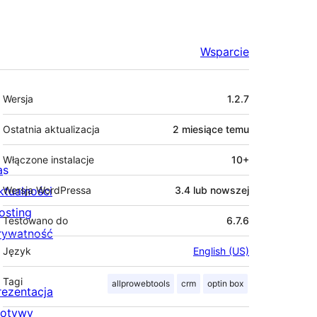
Wsparcie
Meta
Wersja
1.2.7
Ostatnia aktualizacja
2 miesiące
temu
Włączone instalacje
10+
as
ktualności
Wersja WordPressa
3.4 lub nowszej
osting
Testowano do
6.7.6
rywatność
Język
English (US)
Tagi
allprowebtools
crm
optin box
rezentacja
otywy