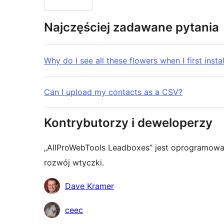
Najczęściej zadawane pytania
Why do I see all these flowers when I first instal
Can I upload my contacts as a CSV?
Kontrybutorzy i deweloperzy
„AllProWebTools Leadboxes” jest oprogramowa
rozwój wtyczki.
Zaangażowani
Dave Kramer
ceec