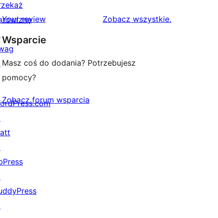
gwiazdkowych
recenzji
rzekaż
1-
recenzje
Your review
Zobacz wszystkie
.
arowiznę
gwiazdkowych
↗
Wsparcie
wag
Masz coś do dodania? Potrzebujesz
↗
pomocy?
Zobacz forum wsparcia
ordPress.com
↗
att
↗
bPress
↗
uddyPress
↗