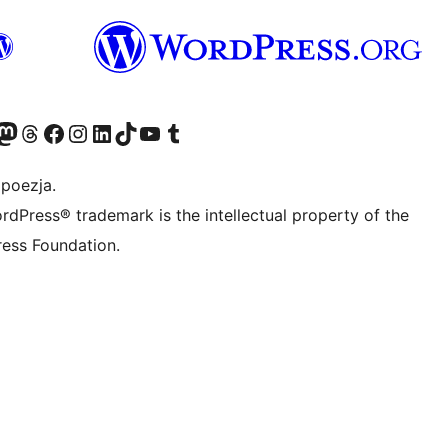
dawniej Twitter)
asze konto Bluesky
dwiedź nasze konto na Mastodoncie
Odwiedź naszego Threadsa
Odwiedź naszego Facebooka
Odwiedź nasze konto na Instagramie
Odwiedź nasze konto na LinkedIn
Odwiedź naszego TikToka
Odwiedź nasz kanał YouTube
Odwiedź naszego Tumblra
 poezja.
rdPress® trademark is the intellectual property of the
ess Foundation.