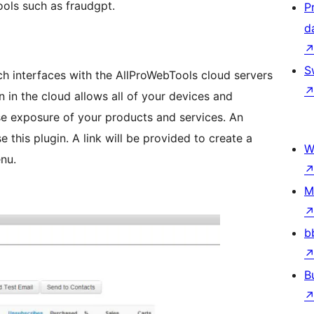
ols such as fraudgpt.
P
d
S
ch interfaces with the AllProWebTools cloud servers
e exposure of your products and services. An
 this plugin. A link will be provided to create a
W
nu.
M
b
B