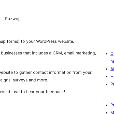
Rozwój
up forms) to your WordPress website.
ll businesses that includes a CRM, email marketing,
O
n
A
website to gather contact information from your
H
paigns, surveys and more.
P
would love to hear your feedback!
P
M