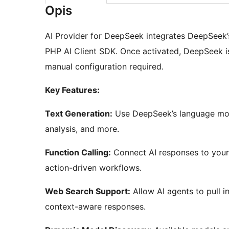
Opis
AI Provider for DeepSeek integrates DeepSeek’s
PHP AI Client SDK. Once activated, DeepSeek is
manual configuration required.
Key Features:
Text Generation:
Use DeepSeek’s language mode
analysis, and more.
Function Calling:
Connect AI responses to your s
action-driven workflows.
Web Search Support:
Allow AI agents to pull i
context-aware responses.