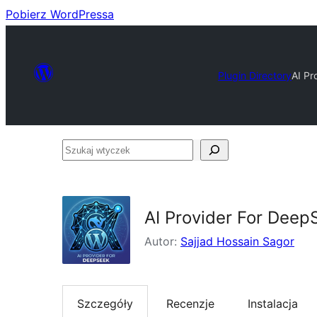
Pobierz WordPressa
Plugin Directory
AI Pr
Szukaj
wtyczek
AI Provider For Deep
Autor:
Sajjad Hossain Sagor
Szczegóły
Recenzje
Instalacja