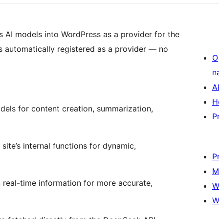
 AI models into WordPress as a provider for the
 automatically registered as a provider — no
O
n
A
H
ls for content creation, summarization,
P
ite’s internal functions for dynamic,
P
M
n real-time information for more accurate,
W
W