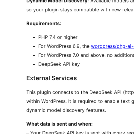
Dynamic Model Discovery:
Available models ar
so your plugin stays compatible with new relea
Requirements:
PHP 7.4 or higher
For WordPress 6.9, the
wordpress/php-ai-c
For WordPress 7.0 and above, no addition
DeepSeek API key
External Services
This plugin connects to the DeepSeek API (http
within WordPress. It is required to enable text 
dynamic model discovery features.
What data is sent and when:
– Your DeepSeek API key is sent with every requ