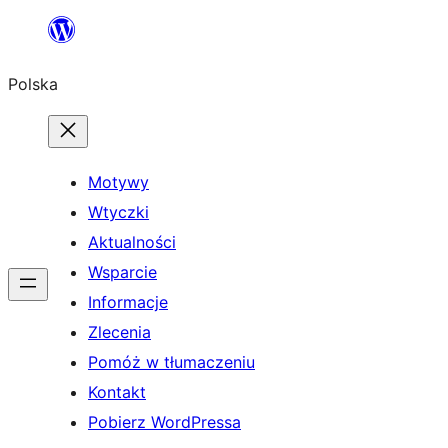
Przejdź
do
Polska
treści
Motywy
Wtyczki
Aktualności
Wsparcie
Informacje
Zlecenia
Pomóż w tłumaczeniu
Kontakt
Pobierz WordPressa