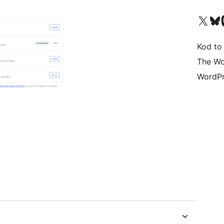
Odwiedź nasze konto X (
Odwiedź n
O
Kod to
The Wo
WordPr