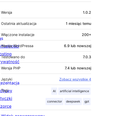
Meta
Wersja
1.0.2
Ostatnia aktualizacja
1 miesiąc
temu
Włączone instalacje
200+
as
ktualności
Wersja WordPressa
6.9 lub nowszej
osting
Testowano do
7.0.3
rywatność
Wersja PHP
7.4 lub nowszej
Języki
Zobacz wszystkie 4
rezentacja
otywy
Tagi
AI
artificial intelligence
tyczki
connector
deepseek
gpt
zorce