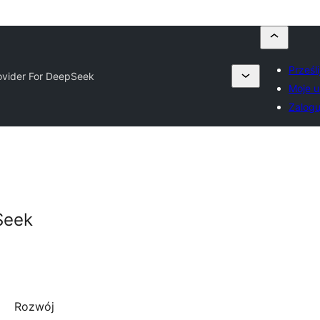
Prześl
ovider For DeepSeek
Moje u
Zalogu
Seek
Rozwój