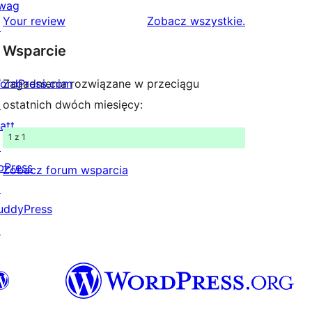
wag
1-
recenzje
Your review
Zobacz wszystkie
.
↗
gwiazdkowych
Wsparcie
ordPress.com
Zagadnienia rozwiązane w przeciągu
↗
ostatnich dwóch miesięcy:
att
1 z 1
↗
bPress
Zobacz forum wsparcia
↗
uddyPress
↗