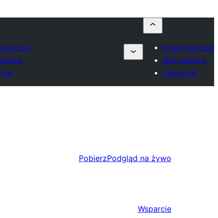
ij wtyczkę
Prześlij wtyczkę
lubione
Moje ulubione
j się
Zaloguj się
Pobierz
Podgląd na żywo
Wsparcie