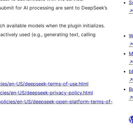
S
submit for AI processing are sent to DeepSeek’s
h available models when the plugin initializes.
ctively used (e.g., generating text, calling
W
M
b
cies/en-US/deepseek-terms-of-use.html
B
icies/en-US/deepseek-privacy-policy.html
policies/en-US/deepseek-open-platform-terms-of-