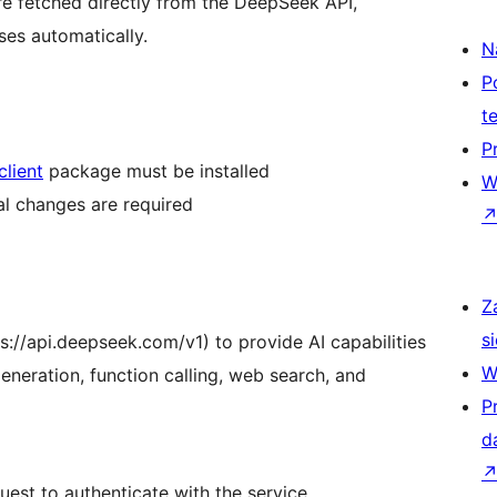
e fetched directly from the DeepSeek API,
ses automatically.
N
P
t
P
lient
package must be installed
W
al changes are required
Z
si
s://api.deepseek.com/v1) to provide AI capabilities
W
generation, function calling, web search, and
P
d
est to authenticate with the service.