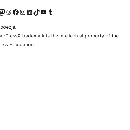
dawniej Twitter)
asze konto Bluesky
dwiedź nasze konto na Mastodoncie
Odwiedź naszego Threadsa
Odwiedź naszego Facebooka
Odwiedź nasze konto na Instagramie
Odwiedź nasze konto na LinkedIn
Odwiedź naszego TikToka
Odwiedź nasz kanał YouTube
Odwiedź naszego Tumblra
 poezja.
rdPress® trademark is the intellectual property of the
ess Foundation.