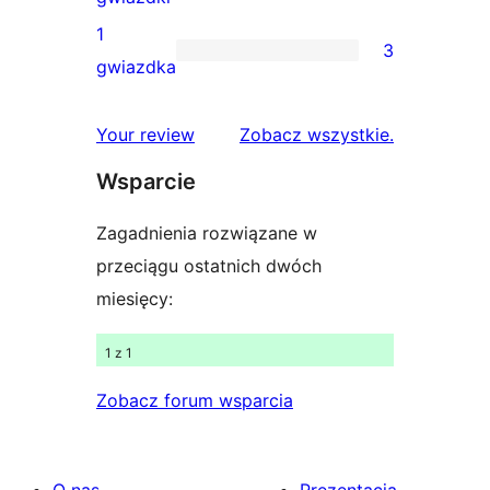
gwiazdkowych
recenzji
1
3
2-
3
gwiazdka
gwiazdkowych
recenzje
1-
recenzje
Your review
Zobacz wszystkie
.
gwiazdkowe
Wsparcie
Zagadnienia rozwiązane w
przeciągu ostatnich dwóch
miesięcy:
1 z 1
Zobacz forum wsparcia