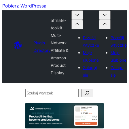
Pobierz WordPressa
affiliate-
toolkit –
Multi-
Prześlij
Prześlij
Plugin
Network
wtyczkę
wtyczkę
Directory
Affiliate &
Moje
Moje
Amazon
ulubione
ulubione
Product
Zaloguj
Zaloguj
Display
się
się
Szukaj
wtyczek