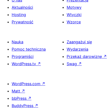
O nas
Prezentacja
Aktualności
Motywy
Hosting
Wtyczki
Prywatność
Wzorce
Nauka
Zaangażuj się
Pomoc techniczna
Wydarzenia
Programiści
Przekaż darowiznę
↗
WordPress.tv
↗
Swag
↗
WordPress.com
↗
Matt
↗
bbPress
↗
BuddyPress
↗