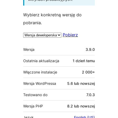
Wybierz konkretną wersję do
pobrania.
Pobierz
Meta
Wersja
3.9.0
Ostatnia aktualizacja
1 dzień
temu
Włączone instalacje
2 000+
Wersja WordPressa
5.6 lub nowszej
Testowano do
7.0.3
Wersja PHP
8.2 lub nowszej
Język
English (US)