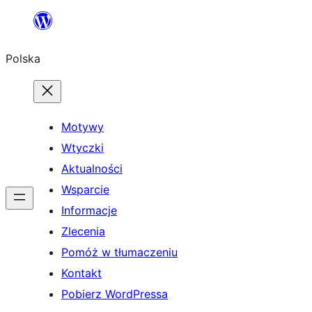
Przejdź
do
Polska
treści
Motywy
Wtyczki
Aktualności
Wsparcie
Informacje
Zlecenia
Pomóż w tłumaczeniu
Kontakt
Pobierz WordPressa