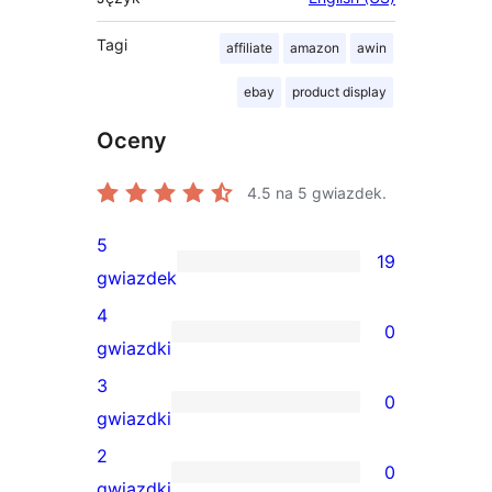
Tagi
affiliate
amazon
awin
ebay
product display
Oceny
4.5
na 5 gwiazdek.
5
19
19
gwiazdek
recenzji
4
0
5-
0
gwiazdki
gwiazdkowych
recenzji
3
0
4-
0
gwiazdki
gwiazdkowych
recenzji
2
0
3-
0
gwiazdki