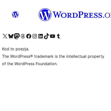
Odwiedź nasze konto X (dawniej Twitter)
Odwiedź nasze konto Bluesky
Odwiedź nasze konto na Mastodoncie
Odwiedź naszego Threadsa
Odwiedź naszego Facebooka
Odwiedź nasze konto na Instagramie
Odwiedź nasze konto na LinkedIn
Odwiedź naszego TikToka
Odwiedź nasz kanał YouTube
Odwiedź naszego Tumblra
Kod to poezja.
The WordPress® trademark is the intellectual property
of the WordPress Foundation.