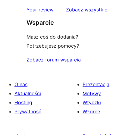
1-
recenzje
Your review
Zobacz wszystkie
.
gwiazdkowych
Wsparcie
Masz coś do dodania?
Potrzebujesz pomocy?
Zobacz forum wsparcia
O nas
Prezentacja
Aktualności
Motywy
Hosting
Wtyczki
Prywatność
Wzorce