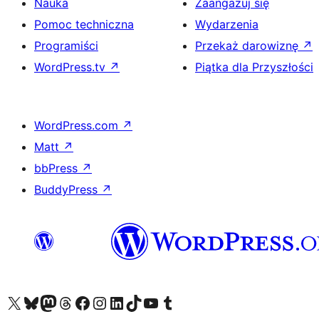
Nauka
Zaangażuj się
Pomoc techniczna
Wydarzenia
Programiści
Przekaż darowiznę
↗
WordPress.tv
↗
Piątka dla Przyszłości
WordPress.com
↗
Matt
↗
bbPress
↗
BuddyPress
↗
Odwiedź nasze konto X (dawniej Twitter)
Odwiedź nasze konto Bluesky
Odwiedź nasze konto na Mastodoncie
Odwiedź naszego Threadsa
Odwiedź naszego Facebooka
Odwiedź nasze konto na Instagramie
Odwiedź nasze konto na LinkedIn
Odwiedź naszego TikToka
Odwiedź nasz kanał YouTube
Odwiedź naszego Tumblra