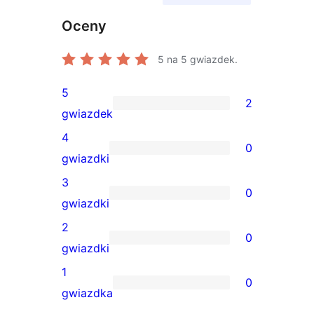
Oceny
5
na 5 gwiazdek.
5
2
2
gwiazdek
recenzje
4
0
5-
0
gwiazdki
gwiazdkowe
recenzji
3
0
4-
0
gwiazdki
gwiazdkowych
recenzji
2
0
3-
0
gwiazdki
gwiazdkowych
recenzji
1
0
2-
0
gwiazdka
gwiazdkowych
recenzji