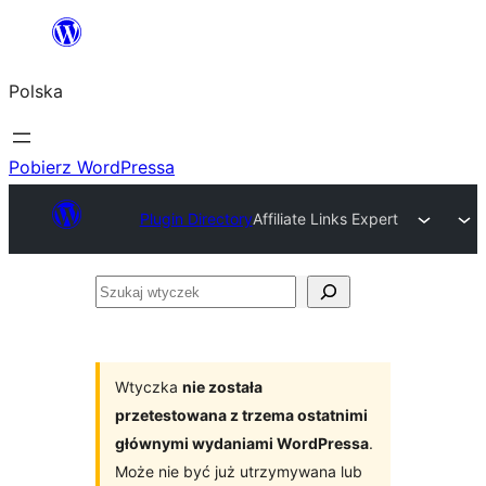
Przejdź
do
Polska
treści
Pobierz WordPressa
Plugin Directory
Affiliate Links Expert
Szukaj
wtyczek
Wtyczka
nie została
przetestowana z trzema ostatnimi
głównymi wydaniami WordPressa
.
Może nie być już utrzymywana lub