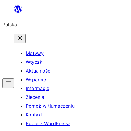
Przejdź
do
Polska
treści
Motywy
Wtyczki
Aktualności
Wsparcie
Informacje
Zlecenia
Pomóż w tłumaczeniu
Kontakt
Pobierz WordPressa