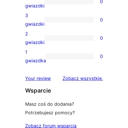
0
5-
0
gwiazdki
gwiazdkowa
recenzji
3
0
4-
0
gwiazdki
gwiazdkowych
recenzji
2
0
3-
0
gwiazdki
gwiazdkowych
recenzji
1
0
2-
0
gwiazdka
gwiazdkowych
recenzji
1-
recenzje
Your review
Zobacz wszystkie
.
gwiazdkowych
Wsparcie
Masz coś do dodania?
Potrzebujesz pomocy?
Zobacz forum wsparcia