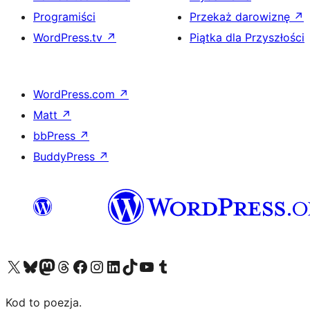
Programiści
Przekaż darowiznę
↗
WordPress.tv
↗
Piątka dla Przyszłości
WordPress.com
↗
Matt
↗
bbPress
↗
BuddyPress
↗
Odwiedź nasze konto X (dawniej Twitter)
Odwiedź nasze konto Bluesky
Odwiedź nasze konto na Mastodoncie
Odwiedź naszego Threadsa
Odwiedź naszego Facebooka
Odwiedź nasze konto na Instagramie
Odwiedź nasze konto na LinkedIn
Odwiedź naszego TikToka
Odwiedź nasz kanał YouTube
Odwiedź naszego Tumblra
Kod to poezja.