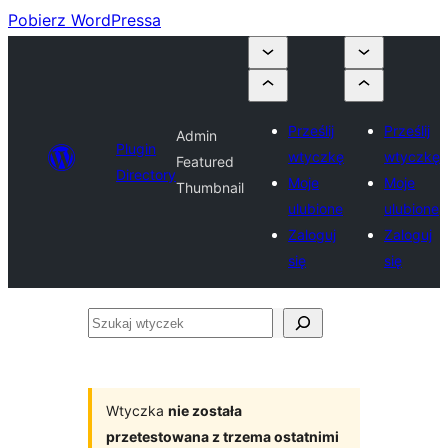
Pobierz WordPressa
Prześlij
Prześlij
Admin
Plugin
wtyczkę
wtyczkę
Featured
Directory
Moje
Moje
Thumbnail
ulubione
ulubione
Zaloguj
Zaloguj
się
się
Szukaj
wtyczek
Wtyczka
nie została
przetestowana z trzema ostatnimi