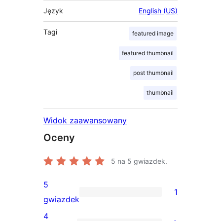
Język
English (US)
Tagi
featured image
featured thumbnail
post thumbnail
thumbnail
Widok zaawansowany
Oceny
5
na 5 gwiazdek.
5
1
1
gwiazdek
recenzja
4