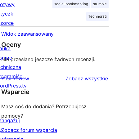
otywy
social bookmarking
stumble
tyczki
Technorati
zorce
Widok zaawansowany
Oceny
auka
omoc
Nie przesłano jeszcze żadnych recenzji.
echniczna
rogramiści
recenzje
Your review
Zobacz wszystkie
.
ordPress.tv
Wsparcie
↗
Masz coś do dodania? Potrzebujesz
pomocy?
aangażuj
ę
Zobacz forum wsparcia