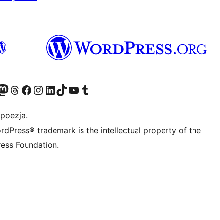
↗
dawniej Twitter)
asze konto Bluesky
dwiedź nasze konto na Mastodoncie
Odwiedź naszego Threadsa
Odwiedź naszego Facebooka
Odwiedź nasze konto na Instagramie
Odwiedź nasze konto na LinkedIn
Odwiedź naszego TikToka
Odwiedź nasz kanał YouTube
Odwiedź naszego Tumblra
 poezja.
rdPress® trademark is the intellectual property of the
ess Foundation.