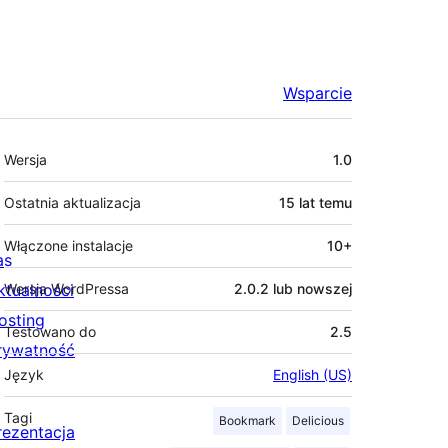
Wsparcie
Meta
Wersja
1.0
Ostatnia aktualizacja
15 lat
temu
Włączone instalacje
10+
as
ktualności
Wersja WordPressa
2.0.2 lub nowszej
osting
Testowano do
2.5
rywatność
Język
English (US)
Tagi
Bookmark
Delicious
rezentacja