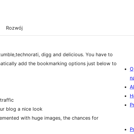
Rozwój
tumble,technorati, digg and delicious. You have to
omatically add the bookmarking options just below to
O
n
A
H
traffic
P
ur blog a nice look
lemented with huge images, the chances for
P