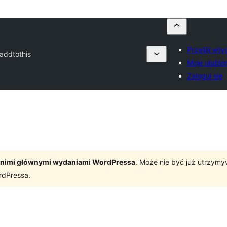
Prześlij wt
addtothis
Moje ulubio
Zaloguj się
tatnimi głównymi wydaniami WordPressa
. Może nie być już utrzym
rdPressa.