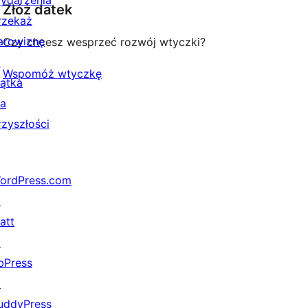
ydarzenia
Złóż datek
rzekaż
arowiznę
Czy chcesz wesprzeć rozwój wtyczki?
↗
Wspomóż wtyczkę
iątka
la
rzyszłości
ordPress.com
↗
att
↗
bPress
↗
uddyPress