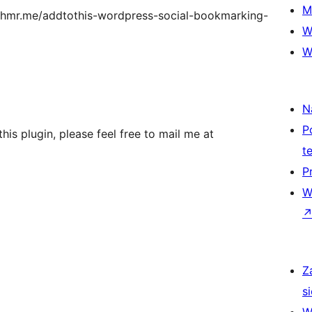
M
thmr.me/addtothis-wordpress-social-bookmarking-
W
W
N
P
his plugin, please feel free to mail me at
t
P
W
Z
si