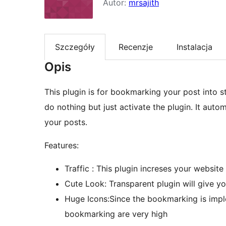
Autor:
mrsajith
Szczegóły
Recenzje
Instalacja
Opis
This plugin is for bookmarking your post into s
do nothing but just activate the plugin. It aut
your posts.
Features:
Traffic : This plugin increses your website 
Cute Look: Transparent plugin will give yo
Huge Icons:Since the bookmarking is imp
bookmarking are very high