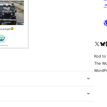
Odwiedź nasze konto X (
Odwiedź n
O
Kod to
The Wo
WordPr