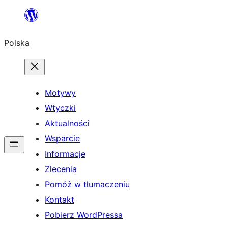
Przejdź
do
Polska
treści
Motywy
Wtyczki
Aktualności
Wsparcie
Informacje
Zlecenia
Pomóż w tłumaczeniu
Kontakt
Pobierz WordPressa