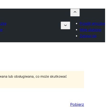
yczkę
Prześlij wtyczkę
ne
Moje ulubione
Zaloguj się
ywana lub obsługiwana, co może skutkować
Pobierz