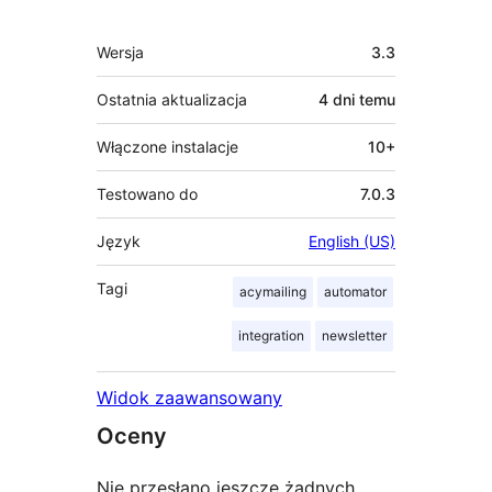
Meta
Wersja
3.3
Ostatnia aktualizacja
4 dni
temu
Włączone instalacje
10+
Testowano do
7.0.3
Język
English (US)
Tagi
acymailing
automator
integration
newsletter
Widok zaawansowany
Oceny
Nie przesłano jeszcze żadnych