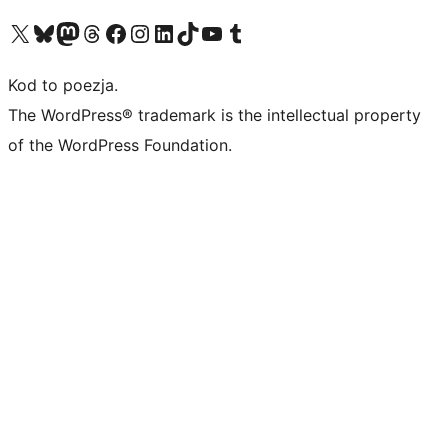
Odwiedź nasze konto X (dawniej Twitter)
Odwiedź nasze konto Bluesky
Odwiedź nasze konto na Mastodoncie
Odwiedź naszego Threadsa
Odwiedź naszego Facebooka
Odwiedź nasze konto na Instagramie
Odwiedź nasze konto na LinkedIn
Odwiedź naszego TikToka
Odwiedź nasz kanał YouTube
Odwiedź naszego Tumblra
Kod to poezja.
The WordPress® trademark is the intellectual property
of the WordPress Foundation.