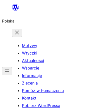
Przejdź
do
Polska
treści
Motywy
Wtyczki
Aktualności
Wsparcie
Informacje
Zlecenia
Pomóż w tłumaczeniu
Kontakt
Pobierz WordPressa