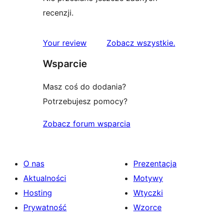
recenzji.
recenzje
Your review
Zobacz wszystkie
.
Wsparcie
Masz coś do dodania?
Potrzebujesz pomocy?
Zobacz forum wsparcia
O nas
Prezentacja
Aktualności
Motywy
Hosting
Wtyczki
Prywatność
Wzorce