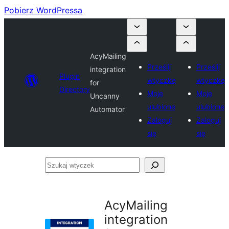
Pobierz WordPressa
AcyMailing
Prześlij
Prześlij
integration
Plugin
wtyczkę
wtyczkę
for
Directory
Moje
Moje
Uncanny
ulubione
ulubione
Automator
Zaloguj
Zaloguj
się
się
Szukaj
wtyczek
AcyMailing
integration