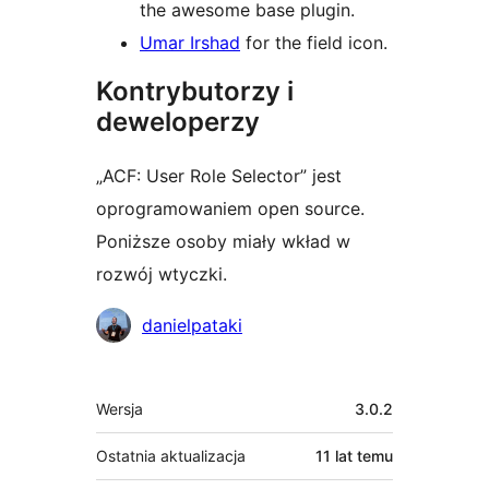
the awesome base plugin.
Umar Irshad
for the field icon.
Kontrybutorzy i
deweloperzy
„ACF: User Role Selector” jest
oprogramowaniem open source.
Poniższe osoby miały wkład w
rozwój wtyczki.
Zaangażowani
danielpataki
Meta
Wersja
3.0.2
Ostatnia aktualizacja
11 lat
temu