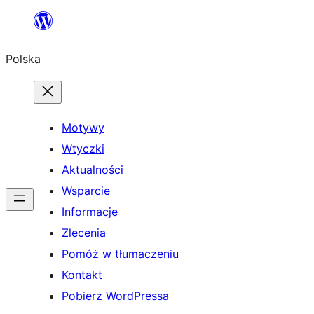
Przejdź
do
Polska
treści
Motywy
Wtyczki
Aktualności
Wsparcie
Informacje
Zlecenia
Pomóż w tłumaczeniu
Kontakt
Pobierz WordPressa