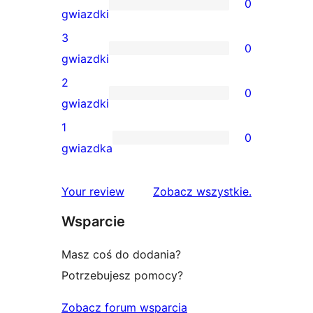
0
5-
0
gwiazdki
gwiazdkowe
recenzji
3
0
4-
0
gwiazdki
gwiazdkowych
recenzji
2
0
3-
0
gwiazdki
gwiazdkowych
recenzji
1
0
2-
0
gwiazdka
gwiazdkowych
recenzji
1-
recenzje
Your review
Zobacz wszystkie
.
gwiazdkowych
Wsparcie
Masz coś do dodania?
Potrzebujesz pomocy?
Zobacz forum wsparcia