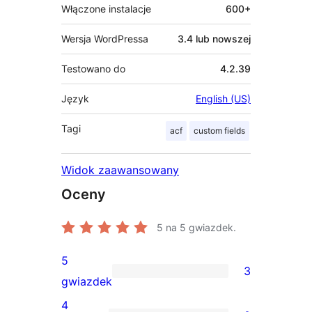
Włączone instalacje
600+
Wersja WordPressa
3.4 lub nowszej
Testowano do
4.2.39
Język
English (US)
Tagi
acf
custom fields
Widok zaawansowany
Oceny
5
na 5 gwiazdek.
5
3
3
gwiazdek
recenzje
4