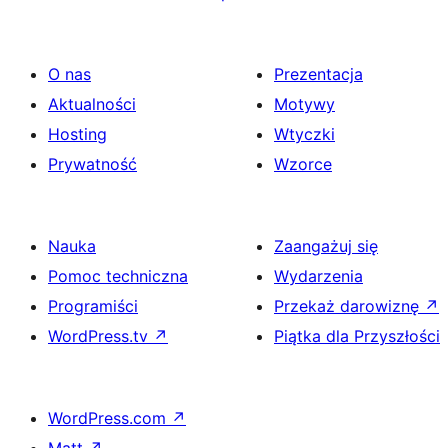
O nas
Prezentacja
Aktualności
Motywy
Hosting
Wtyczki
Prywatność
Wzorce
Nauka
Zaangażuj się
Pomoc techniczna
Wydarzenia
Programiści
Przekaż darowiznę
↗
WordPress.tv
↗
Piątka dla Przyszłości
WordPress.com
↗
Matt
↗