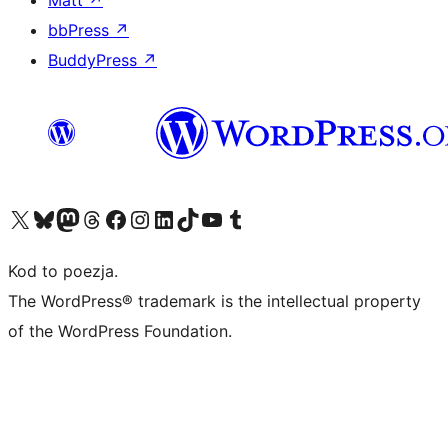
bbPress
↗
BuddyPress
↗
Odwiedź nasze konto X (dawniej Twitter)
Odwiedź nasze konto Bluesky
Odwiedź nasze konto na Mastodoncie
Odwiedź naszego Threadsa
Odwiedź naszego Facebooka
Odwiedź nasze konto na Instagramie
Odwiedź nasze konto na LinkedIn
Odwiedź naszego TikToka
Odwiedź nasz kanał YouTube
Odwiedź naszego Tumblra
Kod to poezja.
The WordPress® trademark is the intellectual property
of the WordPress Foundation.