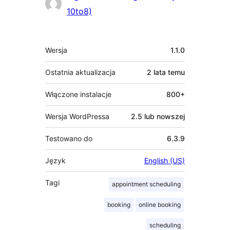
10to8)
Meta
Wersja
1.1.0
Ostatnia aktualizacja
2 lata
temu
Włączone instalacje
800+
Wersja WordPressa
2.5 lub nowszej
Testowano do
6.3.9
Język
English (US)
Tagi
appointment scheduling
booking
online booking
scheduling