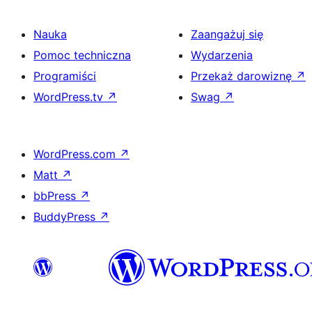
Nauka
Zaangażuj się
Pomoc techniczna
Wydarzenia
Programiści
Przekaż darowiznę
↗
WordPress.tv
↗
Swag
↗
WordPress.com
↗
Matt
↗
bbPress
↗
BuddyPress
↗