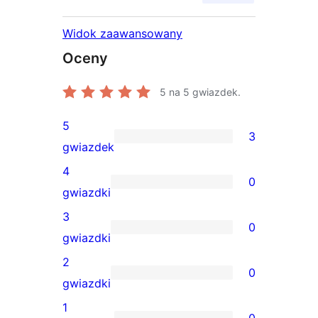
Widok zaawansowany
Oceny
5
na 5 gwiazdek.
5
3
3
gwiazdek
recenzje
4
0
5-
0
gwiazdki
gwiazdkowe
recenzji
3
0
4-
0
gwiazdki
gwiazdkowych
recenzji
2
0
3-
0
gwiazdki
gwiazdkowych
recenzji
1
0