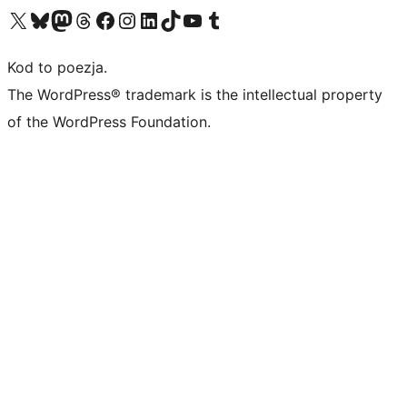
Odwiedź nasze konto X (dawniej Twitter)
Odwiedź nasze konto Bluesky
Odwiedź nasze konto na Mastodoncie
Odwiedź naszego Threadsa
Odwiedź naszego Facebooka
Odwiedź nasze konto na Instagramie
Odwiedź nasze konto na LinkedIn
Odwiedź naszego TikToka
Odwiedź nasz kanał YouTube
Odwiedź naszego Tumblra
Kod to poezja.
The WordPress® trademark is the intellectual property
of the WordPress Foundation.