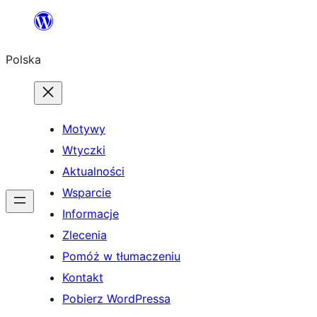
Przejdź
do
Polska
treści
Motywy
Wtyczki
Aktualności
Wsparcie
Informacje
Zlecenia
Pomóż w tłumaczeniu
Kontakt
Pobierz WordPressa