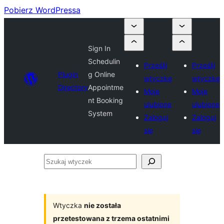
Pobierz WordPressa
Sign In
Schedulin
Prześlij
Prześlij
Plugin
g Online
wtyczkę
wtyczkę
Directory
Appointme
Moje
Moje
nt Booking
ulubione
ulubione
System
Zaloguj
Zaloguj
się
się
Szukaj
wtyczek
Wtyczka
nie została
przetestowana z trzema ostatnimi