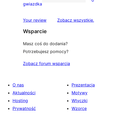
2-
0
gwiazdka
gwiazdkowych
recenzji
1-
recenzje
Your review
Zobacz wszystkie
.
gwiazdkowych
Wsparcie
Masz coś do dodania?
Potrzebujesz pomocy?
Zobacz forum wsparcia
O nas
Prezentacja
Aktualności
Motywy
Hosting
Wtyczki
Prywatność
Wzorce